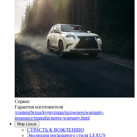
Сервис
Гарантия изготовителя
/content/lexus/kyrgyzstan/ru/owners/warranty-
insurance/manufacturers-warranty.html
Мир Lexus
СТРАСТЬ К ВОЖДЕНИЮ
Эволюция роскошного стиля LEXUS