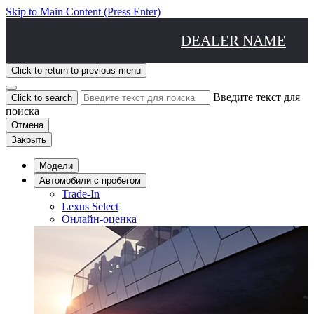
Skip to Main Content
(Press Enter)
DEALER NAME
Click to return to previous menu
Введите текст для
Click to search
поиска
Отмена
Закрыть
Модели
Aвтомобили с пробегом
Trade-In
Lexus Select
Онлайн-оценка