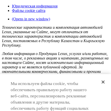
Юридическая информация
Файлы cookie сайта
(Opens in new window)
Технические характеристики и комплектация автомобилей
Lexus, указанные на Сайте, могут отличаться от
технических характеристик и комплектации автомобилей
Lexus, поставляемых в Республику Казахстан и Кыргызскую
Республику.
Любая информация о Продукции Lexus, услугах и/или работах,
в том числе, о рекламных акциях и кампаниях, размещенных на
настоящем Cайте, носят исключительно информационный
характер и не является публичной офертой. За
окончательными коммерческими, финансовыми и прочими
условиями приобретения товаров, оказания услуг, выполнения
работ необходимо обращаться к официальным
Мы используем файлы cookie, чтобы
уполномоченным дилерам Lexus в Республике Казахстан и
Кыргызской Республике.
обеспечивать правильную работу нашего
веб-сайта, персонализировать рекламные
объявления и другие материалы,
Сведения о ценах на Продукцию Lexus, содержащиеся на
обеспечивать работу функций социальных
Сайте, носят исключительно информационный характер.