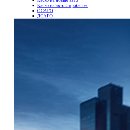
Каско на новые авто
Каско на авто с пробегом
ОСАГО
ДСАГО