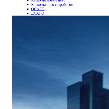
Каско на новые авто
Каско на авто с пробегом
ОСАГО
ДСАГО