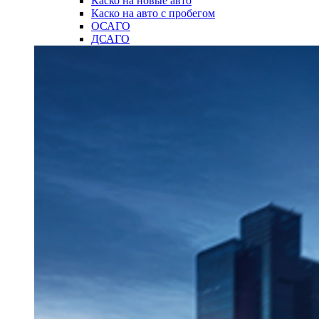
Каско на новые авто
Каско на авто с пробегом
ОСАГО
ДСАГО