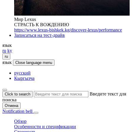
Мир Lexus
СТРАСТЬ К ВОЖДЕНИЮ
https://www.lexus-bishkek.kg/discover-lexus/performance
Записаться на тест-драйв
язык
ru
ky
ru
язык
Close language menu
русский
Кыргызча
Введите текст для
Click to search
поиска
Отмена
Notification bell
Обзор
Особенности и спецификации
Стоимость