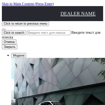
Skip to Main Content
(Press Enter)
DEALER NAME
Click to return to previous menu
Введите текст для
Click to search
поиска
Отмена
Закрыть
Модели