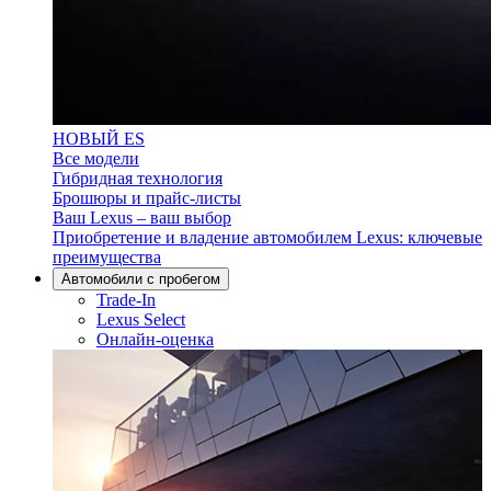
НОВЫЙ ES
Все модели
Гибридная технология
Брошюры и прайс-листы
Ваш Lexus – ваш выбор
Приобретение и владение автомобилем Lexus: ключевые
преимущества
Aвтомобили с пробегом
Trade-In
Lexus Select
Онлайн-оценка