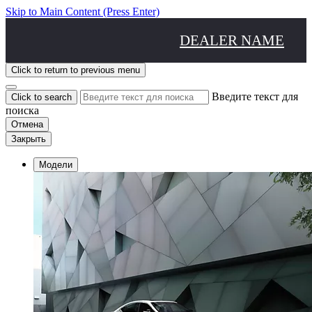
Skip to Main Content
(Press Enter)
DEALER NAME
Click to return to previous menu
Введите текст для
Click to search
поиска
Отмена
Закрыть
Модели