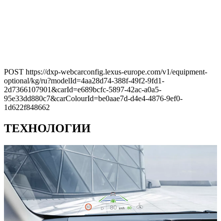
POST https://dxp-webcarconfig.lexus-europe.com/v1/equipment-
optional/kg/ru?modelId=4aa28d74-388f-49f2-9fd1-
2d7366107901&carId=e689bcfc-5897-42ac-a0a5-
95e33dd880c7&carColourId=be0aae7d-d4e4-4876-9ef0-
1d622f848662
ТЕХНОЛОГИИ