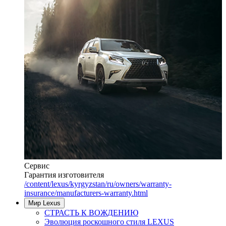
Сервис
Гарантия изготовителя
/content/lexus/kyrgyzstan/ru/owners/warranty-
insurance/manufacturers-warranty.html
Мир Lexus
СТРАСТЬ К ВОЖДЕНИЮ
Эволюция роскошного стиля LEXUS