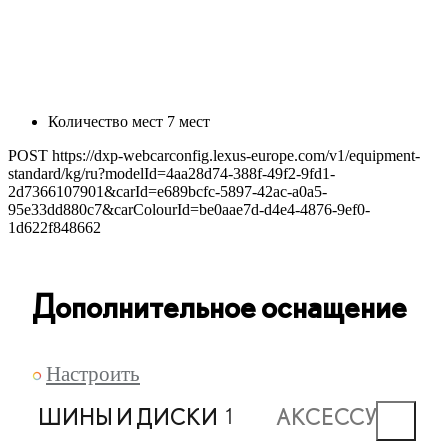
Количество мест
7
мест
POST https://dxp-webcarconfig.lexus-europe.com/v1/equipment-
standard/kg/ru?modelId=4aa28d74-388f-49f2-9fd1-
2d7366107901&carId=e689bcfc-5897-42ac-a0a5-
95e33dd880c7&carColourId=be0aae7d-d4e4-4876-9ef0-
1d622f848662
Дополнительное оснащение
Настроить
ШИНЫ И ДИСКИ
АКСЕССУАРЫ Э
1