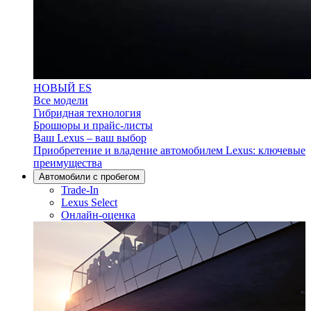
НОВЫЙ ES
Все модели
Гибридная технология
Брошюры и прайс-листы
Ваш Lexus – ваш выбор
Приобретение и владение автомобилем Lexus: ключевые
преимущества
Aвтомобили с пробегом
Trade-In
Lexus Select
Онлайн-оценка