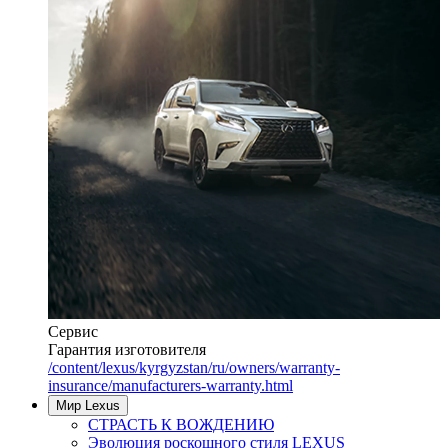
Сервис
Гарантия изготовителя
/content/lexus/kyrgyzstan/ru/owners/warranty-
insurance/manufacturers-warranty.html
Мир Lexus
СТРАСТЬ К ВОЖДЕНИЮ
Эволюция роскошного стиля LEXUS