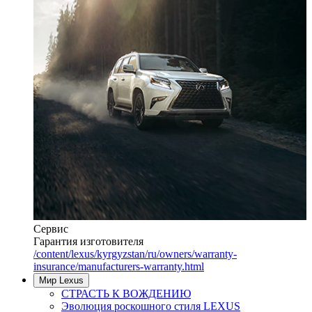
Сервис
Гарантия изготовителя
/content/lexus/kyrgyzstan/ru/owners/warranty-
insurance/manufacturers-warranty.html
Мир Lexus
СТРАСТЬ К ВОЖДЕНИЮ
Эволюция роскошного стиля LEXUS