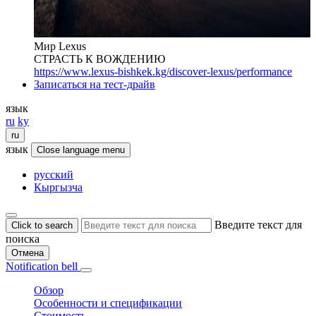
Мир Lexus
СТРАСТЬ К ВОЖДЕНИЮ
https://www.lexus-bishkek.kg/discover-lexus/performance
Записаться на тест-драйв
язык
ru
ky
ru
язык
Close language menu
русский
Кыргызча
Введите текст для
Click to search
поиска
Отмена
Notification bell
Обзор
Особенности и спецификации
Стоимость