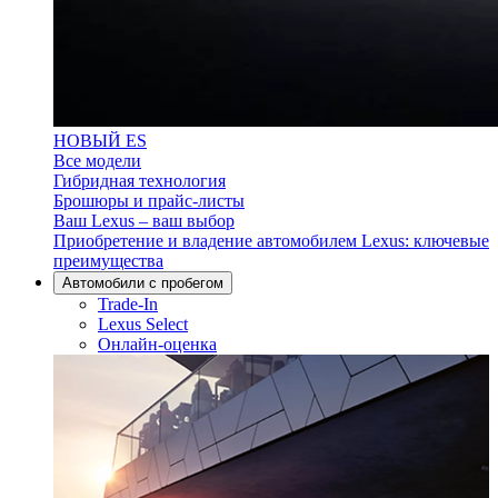
НОВЫЙ ES
Все модели
Гибридная технология
Брошюры и прайс-листы
Ваш Lexus – ваш выбор
Приобретение и владение автомобилем Lexus: ключевые
преимущества
Aвтомобили с пробегом
Trade-In
Lexus Select
Онлайн-оценка