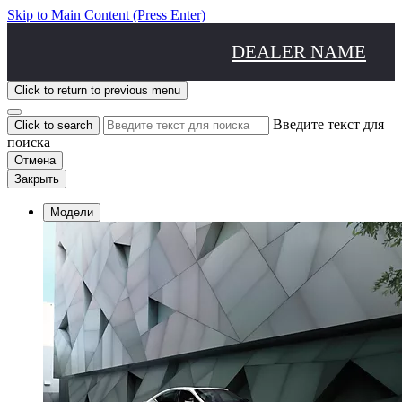
Skip to Main Content
(Press Enter)
DEALER NAME
Click to return to previous menu
Введите текст для
Click to search
поиска
Отмена
Закрыть
Модели