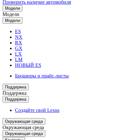
Проверить наличие автомобиля
Модели
Модели
Модели
ES
NX
RX
GX
LX
LM
НОВЫЙ ES
Брошюры и прайс-листы
Поддержка
Поддержка
Поддержка
Создайте свой Lexus
Окружающая среда
Окружающая среда
Окружающая среда