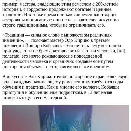
пример: мастера, владеющие этим ремеслом с 200-летней
историей, с гордостью продолжают богатые и ценные
традиции. И в то же время они как современные творцы
осторожны в описаниях: они не называют свое искусство
строго традиционным, чтобы не ограничивать его.
«Традиция — сильное слово с множеством различных
значений», — поясняет мастер Эдо-Кирико в третьем
поколении Йоширо Кобаяши. «Это не то, к чему кого-либо
принуждают и не бремя, которое возлагают на человека, [но],
полагаю, это нечто рождающееся в повседневной
деятельности человека и органично создаваемое путем
повторения обычая... нечто, связующее все воедино».
В искусстве Эдо-Кирико точное повторение играет ключевую
роль: каждому начинающему ремесленнику требуются годы
обучения и практики. Как и многие его коллеги, Кобаяши
приступил к обучению еще подростком, в 13 лет начав
помогать отцу в его мастерской.