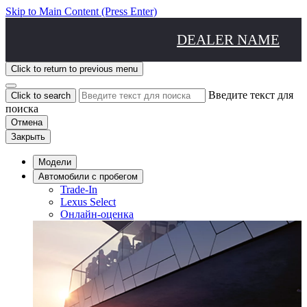
Skip to Main Content
(Press Enter)
DEALER NAME
Click to return to previous menu
Введите текст для
Click to search
поиска
Отмена
Закрыть
Модели
Aвтомобили с пробегом
Trade-In
Lexus Select
Онлайн-оценка