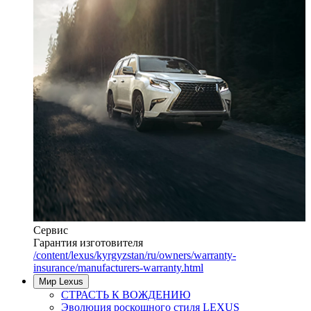
Сервис
Гарантия изготовителя
/content/lexus/kyrgyzstan/ru/owners/warranty-
insurance/manufacturers-warranty.html
Мир Lexus
СТРАСТЬ К ВОЖДЕНИЮ
Эволюция роскошного стиля LEXUS