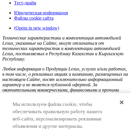
Tест-драйв
Юридическая информация
Файлы cookie сайта
(Opens in new window)
Технические характеристики и комплектация автомобилей
Lexus, указанные на Сайте, могут отличаться от
технических характеристик и комплектации автомобилей
Lexus, поставляемых в Республику Казахстан и Кыргызскую
Республику.
Любая информация о Продукции Lexus, услугах и/или работах,
в том числе, о рекламных акциях и кампаниях, размещенных на
настоящем Cайте, носят исключительно информационный
характер и не является публичной офертой. За
окончательными коммерческими, финансовыми и прочими
условиями приобретения товаров, оказания услуг, выполнения
работ необходимо обращаться к официальным
Мы используем файлы cookie, чтобы
уполномоченным дилерам Lexus в Республике Казахстан и
Кыргызской Республике.
обеспечивать правильную работу нашего
веб-сайта, персонализировать рекламные
объявления и другие материалы,
Сведения о ценах на Продукцию Lexus, содержащиеся на